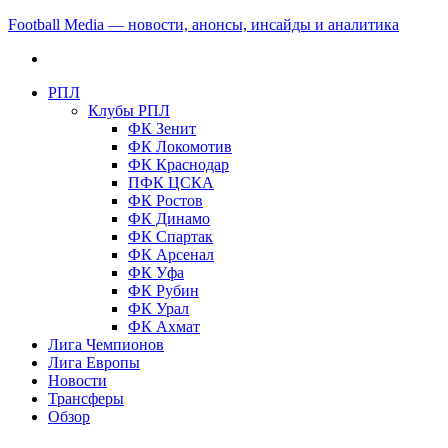
Football Media — новости, анонсы, инсайды и аналитика
РПЛ
Клубы РПЛ
ФК Зенит
ФК Локомотив
ФК Краснодар
ПФК ЦСКА
ФК Ростов
ФК Динамо
ФК Спартак
ФК Арсенал
ФК Уфа
ФК Рубин
ФК Урал
ФК Ахмат
Лига Чемпионов
Лига Европы
Новости
Трансферы
Обзор