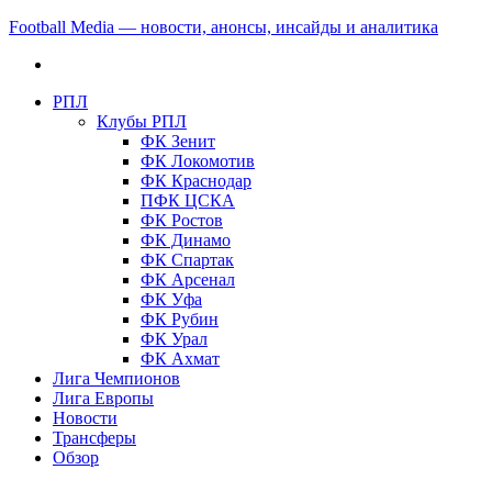
Football Media — новости, анонсы, инсайды и аналитика
РПЛ
Клубы РПЛ
ФК Зенит
ФК Локомотив
ФК Краснодар
ПФК ЦСКА
ФК Ростов
ФК Динамо
ФК Спартак
ФК Арсенал
ФК Уфа
ФК Рубин
ФК Урал
ФК Ахмат
Лига Чемпионов
Лига Европы
Новости
Трансферы
Обзор