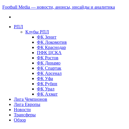
Football Media — новости, анонсы, инсайды и аналитика
РПЛ
Клубы РПЛ
ФК Зенит
ФК Локомотив
ФК Краснодар
ПФК ЦСКА
ФК Ростов
ФК Динамо
ФК Спартак
ФК Арсенал
ФК Уфа
ФК Рубин
ФК Урал
ФК Ахмат
Лига Чемпионов
Лига Европы
Новости
Трансферы
Обзор