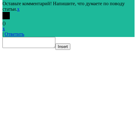
Оставьте комментарий! Напишите, что думаете по поводу
статьи.
x
(
)
x
|
Ответить
Insert