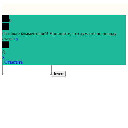
0
Оставьте комментарий! Напишите, что думаете по поводу
статьи.
x
(
)
x
|
Ответить
Insert