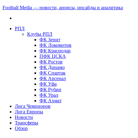
Football Media — новости, анонсы, инсайды и аналитика
РПЛ
Клубы РПЛ
ФК Зенит
ФК Локомотив
ФК Краснодар
ПФК ЦСКА
ФК Ростов
ФК Динамо
ФК Спартак
ФК Арсенал
ФК Уфа
ФК Рубин
ФК Урал
ФК Ахмат
Лига Чемпионов
Лига Европы
Новости
Трансферы
Обзор