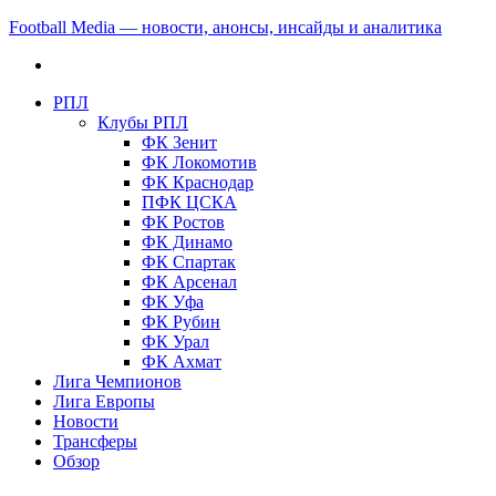
Football Media — новости, анонсы, инсайды и аналитика
РПЛ
Клубы РПЛ
ФК Зенит
ФК Локомотив
ФК Краснодар
ПФК ЦСКА
ФК Ростов
ФК Динамо
ФК Спартак
ФК Арсенал
ФК Уфа
ФК Рубин
ФК Урал
ФК Ахмат
Лига Чемпионов
Лига Европы
Новости
Трансферы
Обзор