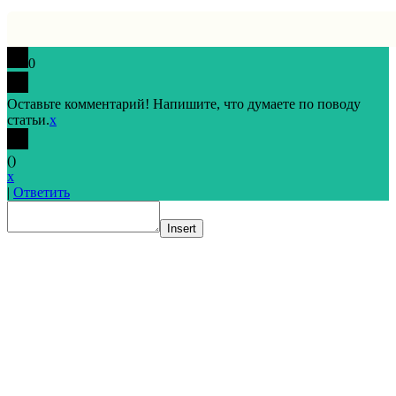
0
Оставьте комментарий! Напишите, что думаете по поводу
статьи.
x
(
)
x
|
Ответить
Insert